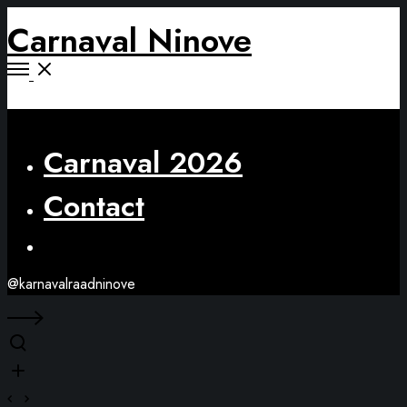
Carnaval Ninove
Open
Menu
Close
Carnaval 2026
Contact
Facebook
@karnavalraadninove