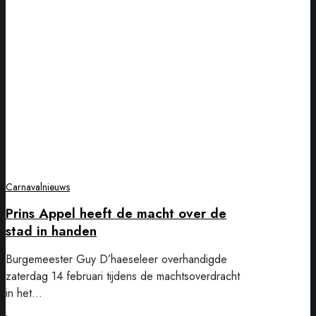
Appel
heeft
de
macht
over
de
stad
in
handen
Carnavalnieuws
Prins Appel heeft de macht over de
stad in handen
Burgemeester Guy D’haeseleer overhandigde
zaterdag 14 februari tijdens de machtsoverdracht
in het…