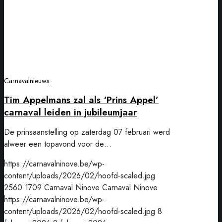
Appel’
carnaval
leiden
in
jubileumjaar
Carnavalnieuws
Tim Appelmans zal als ‘Prins Appel’
carnaval leiden in jubileumjaar
De prinsaanstelling op zaterdag 07 februari werd
alweer een topavond voor de…
https://carnavalninove.be/wp-
content/uploads/2026/02/hoofd-scaled.jpg
2560
1709
Carnaval Ninove
Carnaval Ninove
https://carnavalninove.be/wp-
content/uploads/2026/02/hoofd-scaled.jpg
8