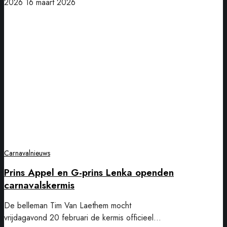
2026
16 maart 2026
Prins
Appel
en
G-
prins
Lenka
openden
carnavalskermis
Carnavalnieuws
Prins Appel en G-prins Lenka openden
carnavalskermis
De belleman Tim Van Laethem mocht
vrijdagavond 20 februari de kermis officieel…