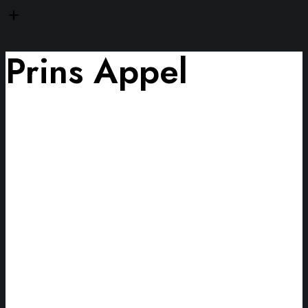
Prins Appel
Recordaantal
Ninoofse
carnavalisten
naar
Halle