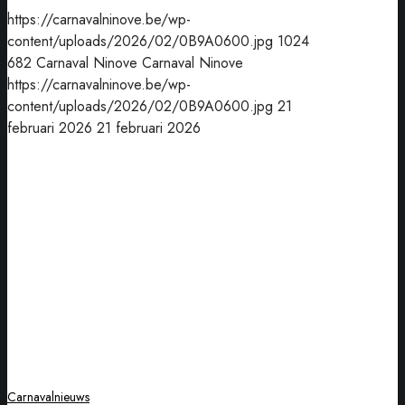
https://carnavalninove.be/wp-
content/uploads/2026/02/0B9A0600.jpg
1024
682
Carnaval Ninove
Carnaval Ninove
https://carnavalninove.be/wp-
content/uploads/2026/02/0B9A0600.jpg
21
februari 2026
21 februari 2026
Prinsenpaar
Gertrude
en
Paul
verkozen
in
wzc
Klateringen
Carnavalnieuws