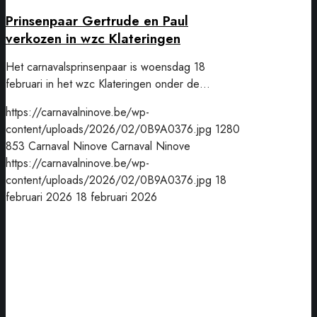
Prinsenpaar Gertrude en Paul
verkozen in wzc Klateringen
Het carnavalsprinsenpaar is woensdag 18
februari in het wzc Klateringen onder de…
https://carnavalninove.be/wp-
content/uploads/2026/02/0B9A0376.jpg
1280
853
Carnaval Ninove
Carnaval Ninove
https://carnavalninove.be/wp-
content/uploads/2026/02/0B9A0376.jpg
18
februari 2026
18 februari 2026
Burgemeester
bewijst
zich
als
volleerd
drummer