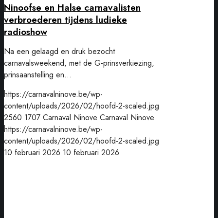
Ninoofse en Halse carnavalisten
verbroederen tijdens ludieke
radioshow
Na een gelaagd en druk bezocht
carnavalsweekend, met de G-prinsverkiezing,
prinsaanstelling en…
https://carnavalninove.be/wp-
content/uploads/2026/02/hoofd-2-scaled.jpg
2560
1707
Carnaval Ninove
Carnaval Ninove
https://carnavalninove.be/wp-
content/uploads/2026/02/hoofd-2-scaled.jpg
10 februari 2026
10 februari 2026
Tim
Appelmans
zal
als
‘Prins